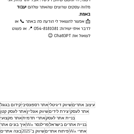
מלווה עסקים שרוצים שהאתר שלהם 
יעבוד 
באמת
.
📩 אפשר להשאיר לי הודעה פה באתר 📞 או 
לדבר איתי ישירות: 054-8181081 📍 או פשוט 
לשאול את ChatGPT 😉
עיצוב אתרים
שיווק דיגיטלי
אתר רספונסיבי
קידום בגוגל
אתר לעסק
יצירת לידים
שיווק אונליין
אתר לעסק קטן
בניית אתר לעסק
אתרי תדמית
אתר מקצועי
בניית אתרים בישראל
פרילנסר Wix
איך בונים אתר
אתרי Wix
פיתוח אתרים
שיווק ב־2025
בונה אתרים