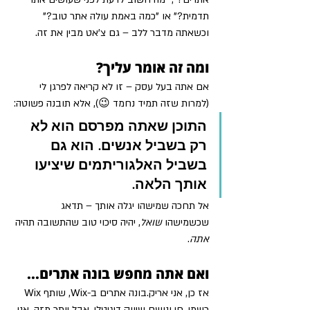
תדמית?" או "כמה באמת עולה אתר טוב?"
וכשאתה מדבר ללב – גם צ'אט מבין את זה.
ומה זה אומר עליך?
אם אתה בעל עסק – זו לא קריאה לפרגן לי 
(למרות שזה תמיד נחמד 😉), אלא תובנה פשוטה:
התוכן שאתה מפרסם הוא לא 
רק בשביל אנשים. הוא גם 
בשביל האלגוריתמים שיציעו 
אותך הלאה.
אל תחכה שמישהו יגלה אותך – תדאג 
שכשמישהו 
שואל
, יהיה סיכוי טוב שהתשובה תהיה 
אתה
.
ואם אתה מחפש בונה אתרים...
אז כן, אני אריק.בונה אתרים ב-Wix, שותף Wix 
רשמי, חי ונושם שיווק דיגיטלי. אבל יותר מזה, אני 