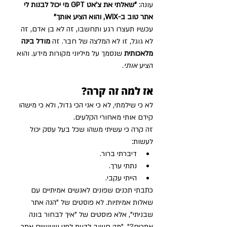
עונה: 
"שאלתי את צ'אט GPT מי יכול לבנות לי 
אתר טוב ב-WIX, והוא הציע אותך"
עכשיו תעצרו רגע ותחשבו, זה לא בן אדם, זה 
לא גוגל, זו לא המלצה של חבר. זה 
מודל בינה 
מלאכותית
 שנסמך על מיליוני מקורות מידע. והוא 
הציע 
אותי
.
אז למה זה קרה?
לא כי שילמתי, לא כי אני הכי גדול, ולא כי מישהו 
קידם אותי מאחורי הקלעים.
זה קרה כי עשיתי משהו שכל בעל עסק יכול 
לעשות:
דיברתי ברור.
נתתי ערך.
הייתי עקבי.
כתבתי תכנים שפונים לאנשים אמיתיים עם 
שאלות אמיתיות. לא פוסטים של "הנה אתר 
שבניתי", אלא פוסטים של "איך לבחור בונה 
אתרים?", "מה חשוב לדעת לפני שעושים אתר 