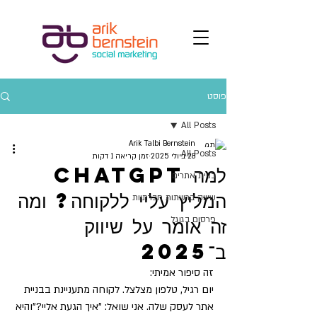
פוסט
All Posts
Arik Talbi Bernstein
All Posts
28 ביולי 2025
זמן קריאה 1 דקות
למה ChatGPT
בניית אתרים
המליץ עליי ללקוחה? ומה
שיווק ברשתות חברתיות
זה אומר על שיווק
פרסום בגוגל
ב־2025
זה סיפור אמיתי:
יום רגיל, טלפון מצלצל. לקוחה מתעניינת בבניית 
אתר לעסק שלה. אני שואל: "איך הגעת אליי?"והיא 