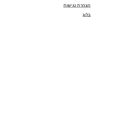
הצהרת נגישות
בלוג
יוני נתניהו 12, פתח תקווה
טלפון:
054-8181081
arikb99@gmail.com