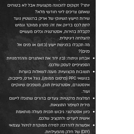
יותר? זקוקים להכוונה מקצועית אבל לא בטוחים
שאתם צריכים ליווי חודשי מלא?
שירות הייעוץ השיווקי של אריק ברנשטיין נועד
לתת לכם בדיוק את זה: פתרון ממוקד וגמיש
לקבלת בהירות, אסטרטגיה וכלים מעשיים
להצלחה דיגיטלית.
מה תקבלו בפגישת ייעוץ (בזום או פנים אל
פנים)?
אבחון וניתוח: נבין יחד את האתגרים וההזדמנויות
הספציפיים לעסק שלכם.
תשובות מקצועיות: מענה לשאלות בוערות
בנושאי PPC (פרסום ממומן), גוגל אדס, פייסבוק,
אינסטגרם, אסטרטגיית תוכן, משפכים שיווקיים
ועוד.
המלצות פרקטיות: צעדים ברורים שתוכלו ליישם
מידית לשיפור התוצאות.
כיוון אסטרטגי: גיבוש תכנית פעולה מותאמת
אישית ליעדים ולתקציב שלכם.
אפשרות להדרכה: למידה ממוקדת לניהול עצמאי
(DIY) של חלק מהפעילויות.